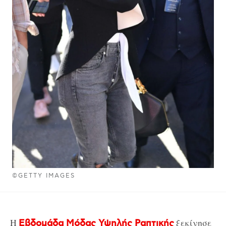
©GETTY IMAGES
Η
ξεκίνησε
Εβδομάδα Μόδας Υψηλής Ραπτικής