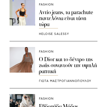
FASHION
Aντίο jeans, τα parachute
παντελόνια είναι τάση
τώρα
HELOISE SALESSY
FASHION
Ο Dior και το δέντρο της
ζωής συναντούν την υψηλή
ραπτική
ΓΙΩΤΑ ΜΑΣΤΡΟΓΙΑΝΝΟΠΟΥΛΟΥ
FASHION
Εβδομάδα Μόδας