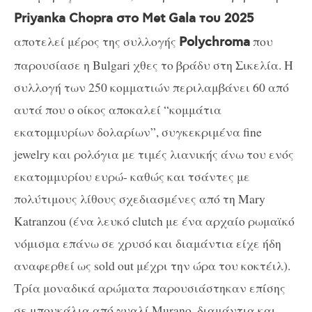
Priyanka Chopra στο Met Gala του 2025
αποτελεί μέρος της συλλογής
που
Polychroma
παρουσίασε η Bulgari χθες το βράδυ στη Σικελία. Η
συλλογή των 250 κομματιών περιλαμβάνει 60 από
αυτά που ο οίκος αποκαλεί “κομμάτια
εκατομμυρίων δολαρίων”, συγκεκριμένα fine
jewelry και ρολόγια με τιμές λιανικής άνω του ενός
εκατομμυρίου ευρώ- καθώς και τσάντες με
πολύτιμους λίθους σχεδιασμένες από τη Mary
Katranzou (ένα λευκό clutch με ένα αρχαίο ρωμαϊκό
νόμισμα επάνω σε χρυσό και διαμάντια είχε ήδη
αναφερθεί ως sold out μέχρι την ώρα του κοκτέιλ).
Τρία μοναδικά αρώματα παρουσιάστηκαν επίσης
σε μπουκάλια από γυαλί Murano, διαμάντια και