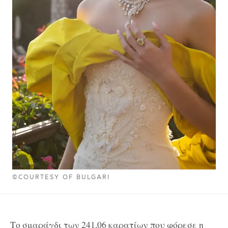
©COURTESY OF BULGARI
Το σμαράγδι των 241,06 καρατίων που φόρεσε η