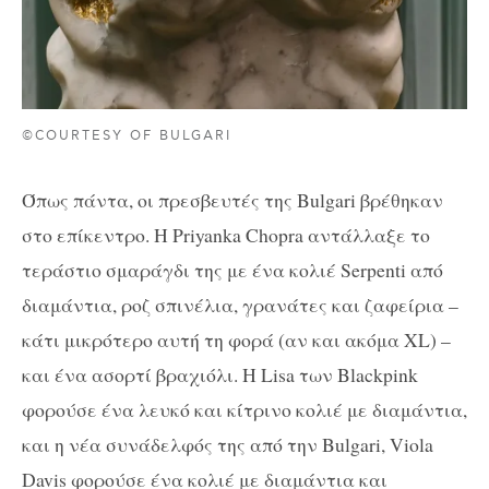
©COURTESY OF BULGARI
Όπως πάντα, οι πρεσβευτές της Bulgari βρέθηκαν
στο επίκεντρο. Η Priyanka Chopra αντάλλαξε το
τεράστιο σμαράγδι της με ένα κολιέ Serpenti από
διαμάντια, ροζ σπινέλια, γρανάτες και ζαφείρια –
κάτι μικρότερο αυτή τη φορά (αν και ακόμα XL) –
και ένα ασορτί βραχιόλι. Η Lisa των Blackpink
φορούσε ένα λευκό και κίτρινο κολιέ με διαμάντια,
και η νέα συνάδελφός της από την Bulgari, Viola
Davis φορούσε ένα κολιέ με διαμάντια και