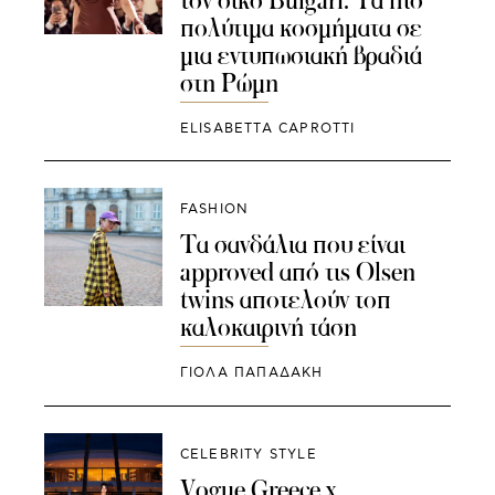
πολύτιμα κοσμήματα σε
μια εντυπωσιακή βραδιά
στη Ρώμη
ELISABETTA CAPROTTI
FASHION
Τα σανδάλια που είναι
approved από τις Olsen
twins αποτελούν τοπ
καλοκαιρινή τάση
ΓΙΌΛΑ ΠΑΠΑΔΆΚΗ
CELEBRITY STYLE
Vogue Greece x