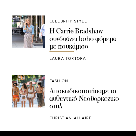
CELEBRITY STYLE
H Carrie Bradshaw
συνδυάζει boho φόρεμα
με πουκάμισο
LAURA TORTORA
FASHION
Αποκωδικοποιήσαμε το
αυθεντικό Νεοϋορκέζικο
στυλ
CHRISTIAN ALLAIRE