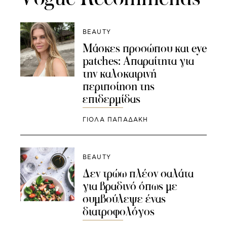
BEAUTY
Μάσκες προσώπου και eye
patches: Απαραίτητα για
την καλοκαιρινή
περιποίηση της
επιδερμίδας
ΓΙΌΛΑ ΠΑΠΑΔΆΚΗ
BEAUTY
Δεν τρώω πλέον σαλάτα
για βραδινό όπως με
συμβούλεψε ένας
διατροφολόγος