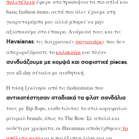
πολυτέλεια
έφερε στο προσκήνιο τα πιο απλά και
basic fashion items, αυτά που όλες έχουμε στη
γκαρνταρόμπα μας αλλά μπορεί να μην
αξιοποιούμε στο έπακρο. Ανάμεσά τους και τις
, τις διαχρονικές
σαγιονάρες
που δεν
Havaianas
αποχωριζόμαστε το
καλοκαίρι
και πλέον
,
συνδυάζουμε με κομψά και σοφιστικέ pieces
για all-day σύνολα με αισθητική.
Η τάση ξεκίνησε από τις fashionistas που
αντικατέστησαν σταδιακά τα φλατ σανδάλια
τους με flip flops, υιοθετώντας το στιλ κορυφαίων
μίνιμαλ brands, όπως το The Row. Σε απαλά και
ουδέτερα χρώματα, οι Havaianas αποδείχθηκαν
το
απόλυτο go-to
και η πιο έξυπνη λύση για να