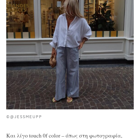
©@JESSMEUPP
Και λίγο touch 0f color – όπως στη φωτογραφία,