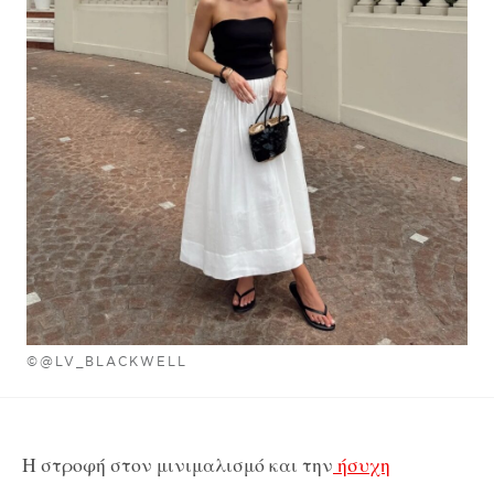
©@LV_BLACKWELL
Η στροφή στον μινιμαλισμό και την
ήσυχη