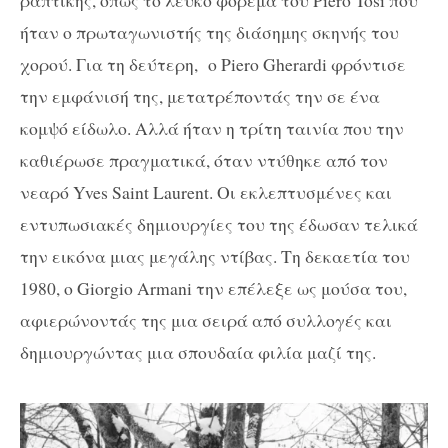
ραπτικής, όπως το λευκό φόρεμα του Piero Tosi που
ήταν ο πρωταγωνιστής της διάσημης σκηνής του
χορού. Για τη δεύτερη, ο Piero Gherardi φρόντισε
την εμφάνισή της, μετατρέποντάς την σε ένα
κομψό είδωλο. Αλλά ήταν η τρίτη ταινία που την
καθιέρωσε πραγματικά, όταν ντύθηκε από τον
νεαρό Yves Saint Laurent. Οι εκλεπτυσμένες και
εντυπωσιακές δημιουργίες του της έδωσαν τελικά
την εικόνα μιας μεγάλης ντίβας. Τη δεκαετία του
1980, ο Giorgio Armani την επέλεξε ως μούσα του,
αφιερώνοντάς της μια σειρά από συλλογές και
δημιουργώντας μια σπουδαία φιλία μαζί της.