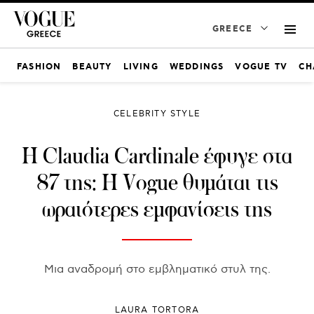
GREECE
FASHION
BEAUTY
LIVING
WEDDINGS
VOGUE TV
CH
CELEBRITY STYLE
Η Claudia Cardinale έφυγε στα
87 της: Η Vogue θυμάται τις
ωραιότερες εμφανίσεις της
Μια αναδρομή στο εμβληματικό στυλ της.
LAURA TORTORA