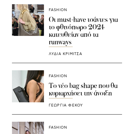
FASHION
Οι must-have τσάντες για
το φθινόπωρο 2024
κατευθείαν από τα
runways
ΛΥΔΊΑ ΚΡΙΜΙΤΣΆ
FASHION
To νέο bag shape που θα
κυριαρχήσει την άνοιξη
ΓΕΩΡΓΙΑ ΦΕΚΟΥ
FASHION