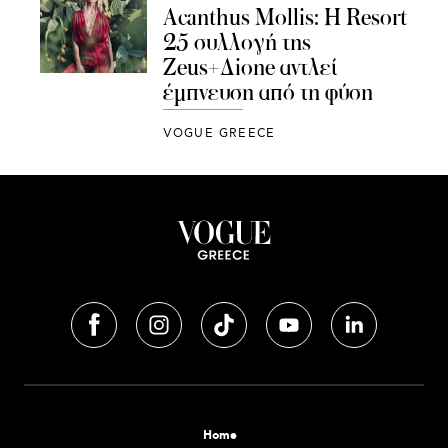
Acanthus Mollis: Η Resort
25 συλλογή της
Zeus+Δione αντλεί
έμπνευση από τη φύση
VOGUE GREECE
Home