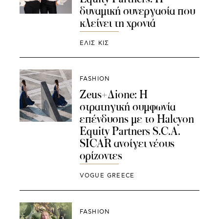
δυναμική συνεργασία που
κλείνει τη χρονιά
ΕΛΙΣ ΚΙΣ
FASHION
Zeus+Δione: Η
στρατηγική συμφωνία
επένδυσης με το Halcyon
Equity Partners S.C.A.
SICAR ανοίγει νέους
ορίζοντες
VOGUE GREECE
FASHION