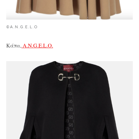
©A.N.G.E.L.O
Κάπα,
A.N.G.E.L.O.