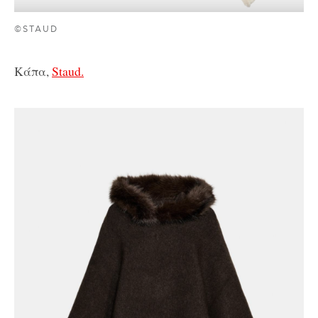
©STAUD
Κάπα,
Staud.