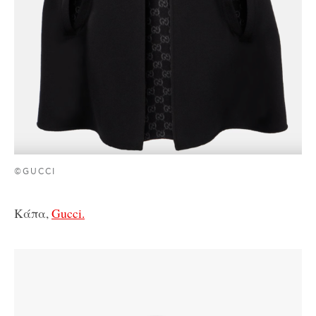
©GUCCI
Κάπα,
Gucci.