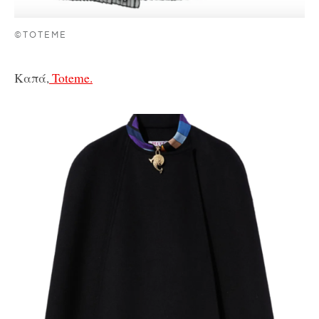
©TOTEME
Καπά,
Toteme.