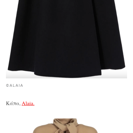
©ALAIA
Κάπα,
Alaia.