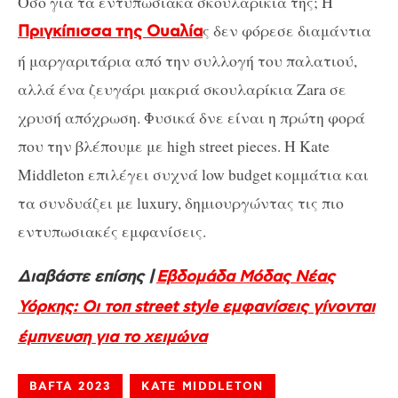
Όσο για τα εντυπωσιακά σκουλαρίκια της; Η
ς δεν φόρεσε διαμάντια
Πριγκίπισσα της Ουαλία
ή μαργαριτάρια από την συλλογή του παλατιού,
αλλά ένα ζευγάρι μακριά σκουλαρίκια Zara σε
χρυσή απόχρωση. Φυσικά δνε είναι η πρώτη φορά
που την βλέπουμε με high street pieces. Η Kate
Middleton επιλέγει συχνά low budget κομμάτια και
τα συνδυάζει με luxury, δημιουργώντας τις πιο
εντυπωσιακές εμφανίσεις.
Διαβάστε επίσης |
Εβδομάδα Μόδας Νέας
Υόρκης: Οι τοπ street style εμφανίσεις γίνονται
έμπνευση για το χειμώνα
BAFTA 2023
KATE MIDDLETON