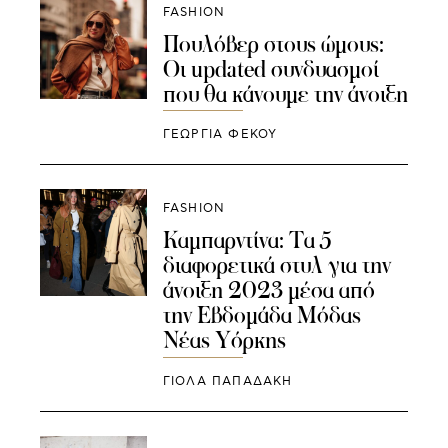
FASHION
Πουλόβερ στους ώμους:
Οι updated συνδυασμοί
που θα κάνουμε την άνοιξη
ΓΕΩΡΓΙΑ ΦΕΚΟΥ
FASHION
Καμπαρντίνα: Τα 5
διαφορετικά στυλ για την
άνοιξη 2023 μέσα από
την Εβδομάδα Μόδας
Νέας Υόρκης
ΓΙΌΛΑ ΠΑΠΑΔΆΚΗ