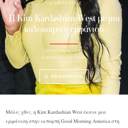
CELEBRITY STYLE
Η Kim Kardashian West με μια
καλοκαιρινή εμφάνιση
CHRISTIAN ALLAIRE
6 ΦΕΒΡΟΥΑΡΊΟΥ 2020
ΚΟΙΝΟΠΟΊΗΣΗ
Μόλις χθες, η Kim Kardashian West έκανε μια
εμφάνιση στην εκπομπή Good Morning America στη