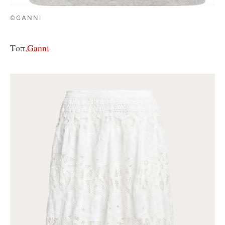
©GANNI
Τοπ,
Ganni