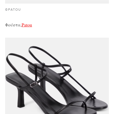
©PATOU
Φούστα,
Patou