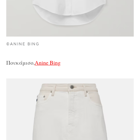
©ANINE BING
Πουκάμισο,
Anine Bing