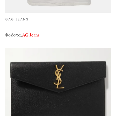
©AG JEANS
Φούστα,
AG Jeans