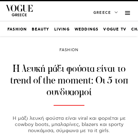
GREECE
FASHION
BEAUTY
LIVING
WEDDINGS
VOGUE TV
CH
FASHION
Η λευκή μάξι φούστα είναι το
trend of the moment: Οι 5 τοπ
συνδυασμοί
Η μάξι λευκή φούστα είναι viral και φοριέται με
cowboy boots, μπαλαρίνες, blazers και sporty
πουκάμισα, σύμφωνα με τα it girls.