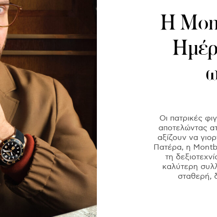
Η Mont
Ημέρ
ω
Οι πατρικές φι
αποτελώντας ατ
αξίζουν να γιορ
Πατέρα, η Montb
τη δεξιοτεχνί
καλύτερη συλλ
σταθερή, 