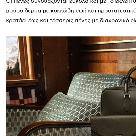
Οι πένες συνδυάζονται εύκολα και με το εκλεπτυ
μαύρο δέρμα με κοκκώδη υφή και προστατευτικές
κρατάει έως και τέσσερις πένες με διαχρονικό e