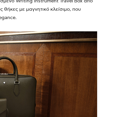
σμένο Writing Instrument Travel Box από
 θήκες με μαγνητικό κλείσιμο, που
legance.