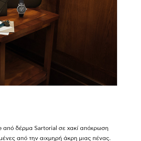
se από δέρμα Sartorial σε χακί απόχρωση
σμένες από την αιχμηρή άκρη μιας πένας.