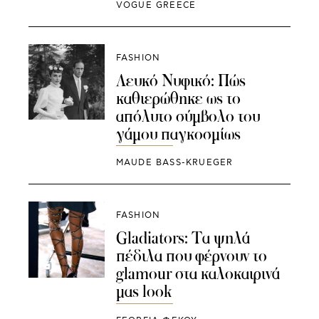
VOGUE GREECE
FASHION
Λευκό Νυφικό: Πώς
καθιερώθηκε ως το
απόλυτο σύμβολο του
γάμου παγκοσμίως
MAUDE BASS-KRUEGER
FASHION
Gladiators: Τα ψηλά
πέδιλα που φέρνουν το
glamour στα καλοκαιρινά
μας look