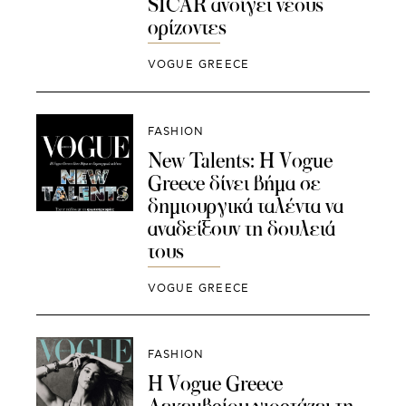
SICAR ανοίγει νέους
ορίζοντες
VOGUE GREECE
FASHION
New Talents: Η Vogue
Greece δίνει βήμα σε
δημιουργικά ταλέντα να
αναδείξουν τη δουλειά
τους
VOGUE GREECE
FASHION
Η Vogue Greece