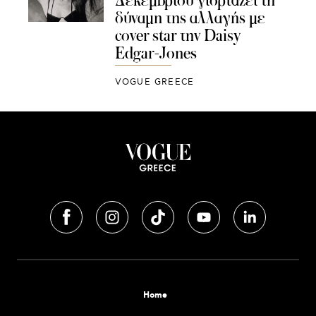
Δεκεμβρίου γιορτάζει τη
δύναμη της αλλαγής με
cover star την Daisy
Edgar-Jones
VOGUE GREECE
Home