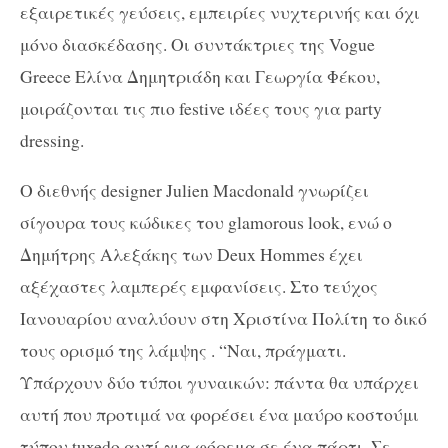
εξαιρετικές γεύσεις, εμπειρίες νυχτερινής και όχι
μόνο διασκέδασης. Οι συντάκτριες της Vogue
Greece Ελίνα Δημητριάδη και Γεωργία Φέκου,
μοιράζονται τις πιο festive ιδέες τους για party
dressing.
Ο διεθνής designer Julien Macdonald γνωρίζει
σίγουρα τους κώδικες του glamorous look, ενώ ο
Δημήτρης Αλεξάκης των Deux Hommes έχει
αξέχαστες λαμπερές εμφανίσεις. Στο τεύχος
Ιανουαρίου αναλύουν στη Χριστίνα Πολίτη το δικό
τους ορισμό της λάμψης . “Ναι, πράγματι.
Υπάρχουν δύο τύποι γυναικών: πάντα θα υπάρχει
αυτή που προτιμά να φορέσει ένα μαύρο κοστούμι
τύπου tuxedo αντί για φόρεμα σε ένα πάρτι. Σε