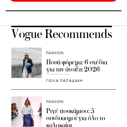
Vogue Recommends
FASHION
Πουά φόρεμα: 6 σχέδια
για την άνοιξη 2026
ΓΙΌΛΑ ΠΑΠΑΔΆΚΗ
FASHION
Ριγέ πουκάμισο: 5
συνδυασμοί για όλο το
καλοκαίρι