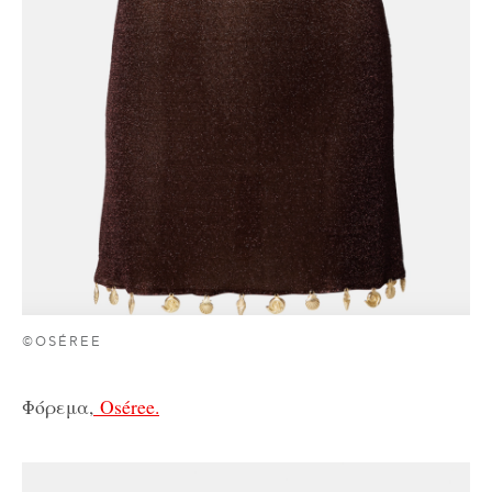
©OSÉREE
Φόρεμα,
Oséree.