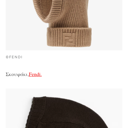
©FENDI
Σκουφάκι,
Fendi.