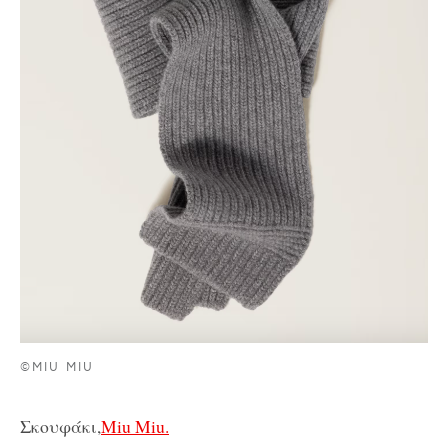
©MIU MIU
Σκουφάκι,
Miu Miu.