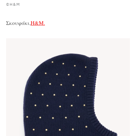
©H&M
Σκουφάκι,
H&M.