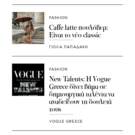
FASHION
Caffe latte πουλόβερ:
Είναι το νέο classic
ΓΙΌΛΑ ΠΑΠΑΔΆΚΗ
FASHION
New Talents: Η Vogue
Greece δίνει βήμα σε
δημιουργικά ταλέντα να
αναδείξουν τη δουλειά
τους
VOGUE GREECE