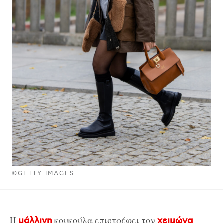
©GETTY IMAGES
Η
κουκούλα επιστρέφει τον
μάλλινη
χειμώνα