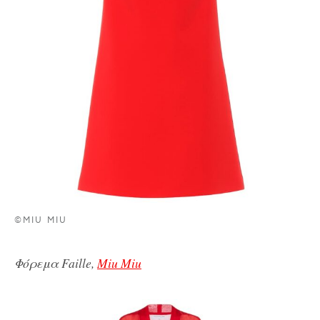
©MIU MIU
Φόρεμα Faille,
Miu Miu