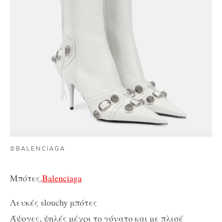
©BALENCIAGA
Μπότες,
Balenciaga
Λευκές slouchy μπότες
Άψογες, ψηλές μέχρι το γόνατο και με πλισέ