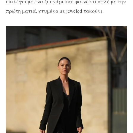
επιλέγουμε ένα ζευγάρι που φαίνεται απλό με την
πρώτη ματιά, ντυμένο με jeweled τακούνι.