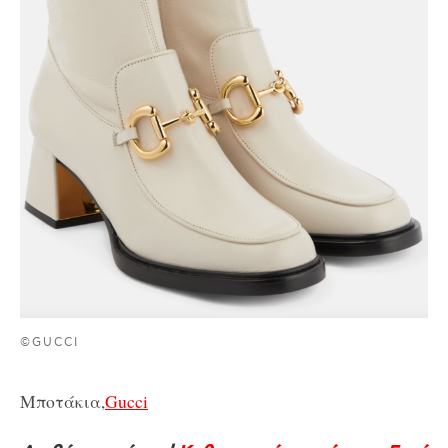
©GUCCI
Μποτάκια,
Gucci