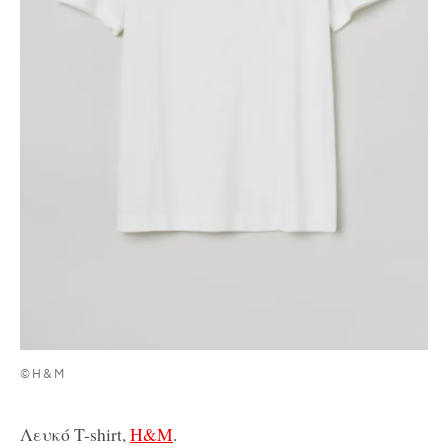
©H&M
Λευκό T-shirt,
H&M
.