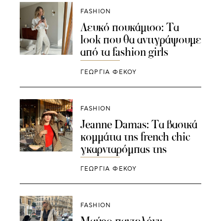
FASHION
Λευκό πουκάμισο: Τα
look που θα αντιγράψουμε
από τα fashion girls
ΓΕΩΡΓΙΑ ΦΕΚΟΥ
FASHION
Jeanne Damas: Τα βασικά
κομμάτια της french chic
γκαρνταρόμπας της
ΓΕΩΡΓΙΑ ΦΕΚΟΥ
FASHION