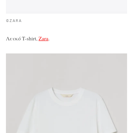
©ZARA
Λευκό T-shirt,
Zara
.