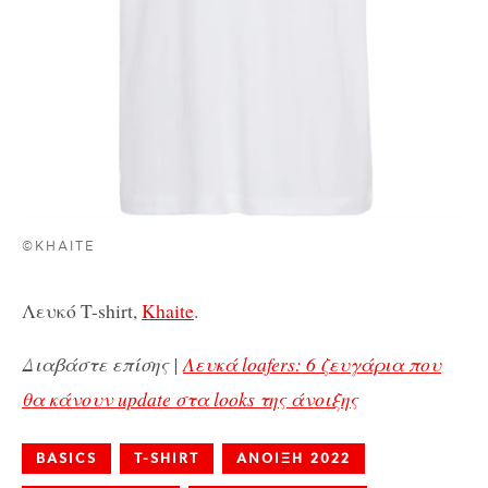
©KHAITE
Λευκό T-shirt,
Khaite
.
Διαβάστε επίσης |
Λευκά loafers: 6 ζευγάρια που
θα κάνουν update στα looks της άνοιξης
BASICS
T-SHIRT
ΑΝΟΙΞΗ 2022