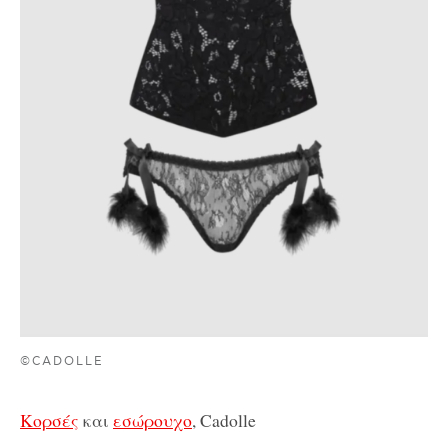
©CADOLLE
Κορσές
και
εσώρουχο
, Cadolle