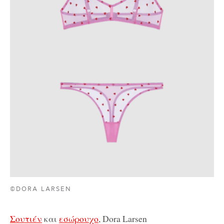
©DORA LARSEN
Σουτιέν
και
εσώρουχο
, Dora Larsen