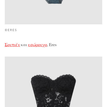
©ERES
Σουτιέν
και
εσώρουχο
, Eres