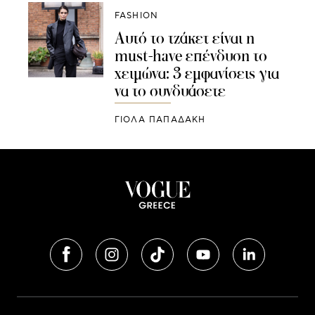
FASHION
Αυτό το τζάκετ είναι η
must-have επένδυση το
χειμώνα: 3 εμφανίσεις για
να το συνδυάσετε
ΓΙΌΛΑ ΠΑΠΑΔΆΚΗ