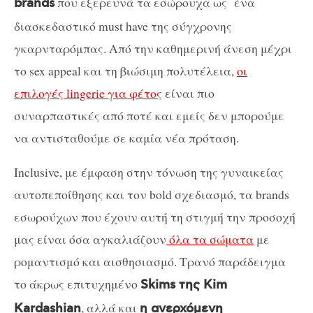
που εξερευνά τα εσώρουχα ως ένα
brands
διασκεδαστικό must have της σύγχρονης
γκαρνταρόμπας. Από την καθημερινή άνεση μέχρι
το sex appeal και τη βιώσιμη πολυτέλεια,
οι
επιλογές lingerie για φέτος
είναι πιο
συναρπαστικές από ποτέ και εμείς δεν μπορούμε
να αντισταθούμε σε καμία νέα πρόταση.
Inclusive, με έμφαση στην τόνωση της γυναικείας
αυτοπεποίθησης και τον bold σχεδιασμό, τα brands
εσωρούχων που έχουν αυτή τη στιγμή την προσοχή
μας είναι όσα αγκαλιάζουν
όλα τα σώματα
με
ρομαντισμό και αισθησιασμό. Tρανό παράδειγμα
το άκρως επιτυχημένο
Skims της Kim
, αλλά και
Kardashian
η ανερχόμενη