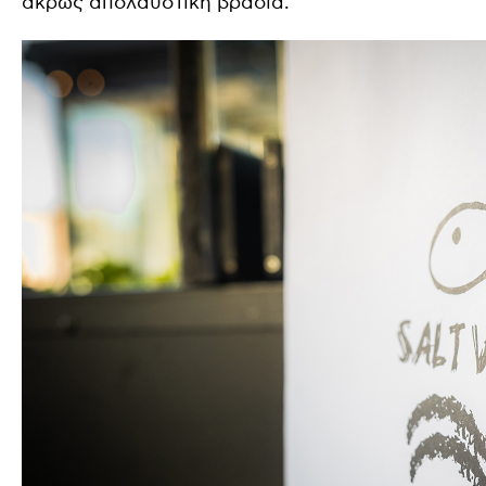
άκρως απολαυστική βραδιά.