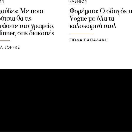
ON
FASHION
ούδες: Με ποια
Φορέματα: Ο οδηγός τ
ύτσια θα τις
Vogue με όλα τα
υάσετε στο γραφείο,
καλοκαιρινά στυλ
inner, στις διακοπές
ΓΙΌΛΑ ΠΑΠΑΔΆΚΗ
A JOFFRE