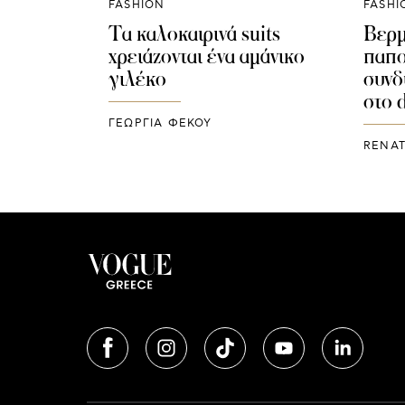
FASHION
FASHI
Τα καλοκαιρινά suits
Βερμ
χρειάζονται ένα αμάνικο
παπο
γιλέκο
συνδ
στο d
ΓΕΩΡΓΙΑ ΦΕΚΟΥ
RENAT