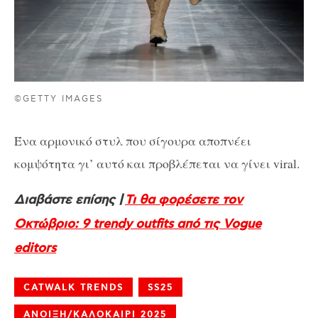
©GETTY IMAGES
Ένα αρμονικό στυλ που σίγουρα αποπνέει
κομψότητα γι’ αυτό και προβλέπεται να γίνει viral.
Διαβάστε επίσης |
Τι θα φορέσετε τον
Οκτώβριο: 9 trendy outfits από τις Vogue
editors
CATWALK TRENDS
SS25
ΑΝΟΙΞΗ/ΚΑΛΟΚΑΙΡΙ 2025