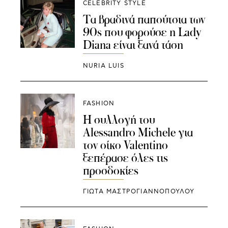
CELEBRITY STYLE
Τα βραδινά παπούτσια των
90s που φορούσε η Lady
Diana είναι ξανά τάση
NURIA LUIS
FASHION
Η συλλογή του
Alessandro Michele για
τον οίκο Valentino
ξεπέρασε όλες τις
προσδοκίες
ΓΙΩΤΑ ΜΑΣΤΡΟΓΙΑΝΝΟΠΟΥΛΟΥ