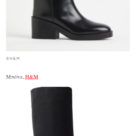
©H&M
Μπότα,
H&M