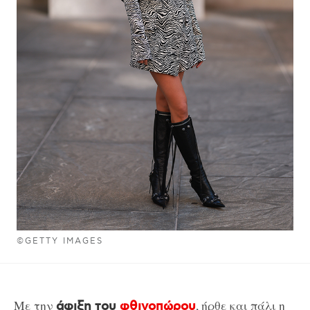
©GETTY IMAGES
Με την
, ήρθε και πάλι η
άφιξη του
φθινοπώρου