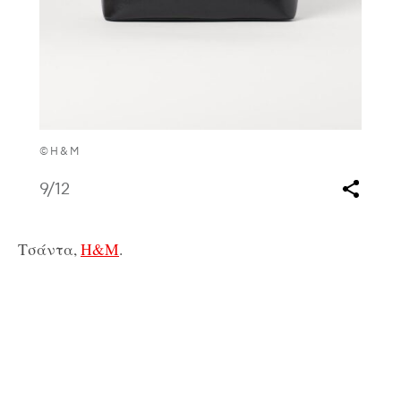
©H&M
9
/12
Τσάντα,
Η&Μ
.