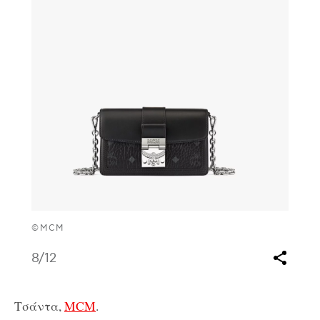
©MCM
8
/12
Τσάντα,
MCM
.