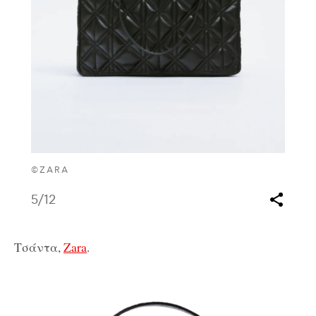
©ZARA
5
/12
Τσάντα,
Zara
.