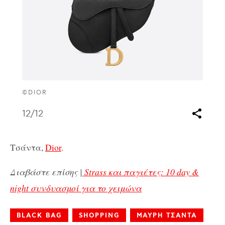
©DIOR
12
/12
Τσάντα,
Dior
.
Διαβάστε επίσης |
Strass και παγιέτες: 10 day &
night συνδυασμοί για το χειμώνα
BLACK BAG
SHOPPING
ΜΑΥΡΗ ΤΣΑΝΤΑ