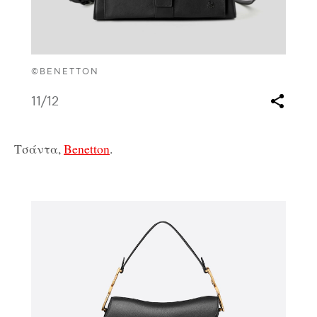
©BENETTON
11
/12
Τσάντα,
Benetton
.