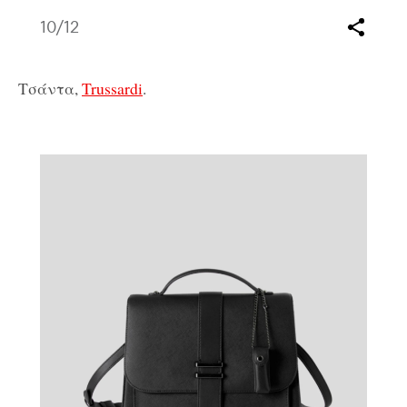
10
/12
Τσάντα,
Trussardi
.