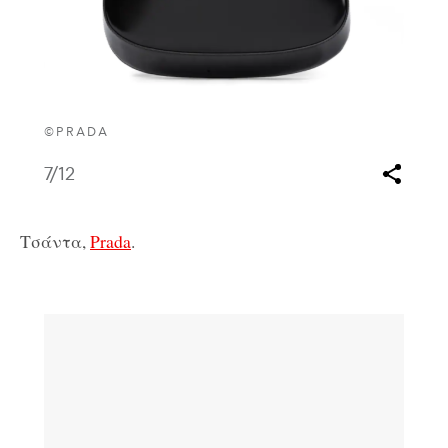
©PRADA
7
/12
Τσάντα,
Prada
.