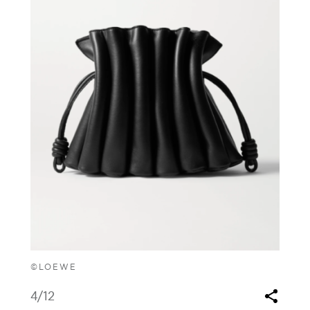
©LOEWE
4
/12