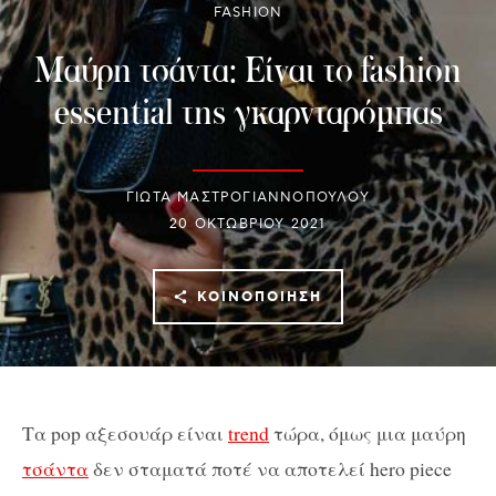
FASHION
Μαύρη τσάντα: Είναι το fashion
essential της γκαρνταρόμπας
ΓΙΩΤΑ ΜΑΣΤΡΟΓΙΑΝΝΟΠΟΥΛΟΥ
20 ΟΚΤΩΒΡΊΟΥ 2021
ΚΟΙΝΟΠΟΊΗΣΗ
Τα pop αξεσουάρ είναι
trend
τώρα, όμως μια μαύρη
τσάντα
δεν σταματά ποτέ να αποτελεί hero piece