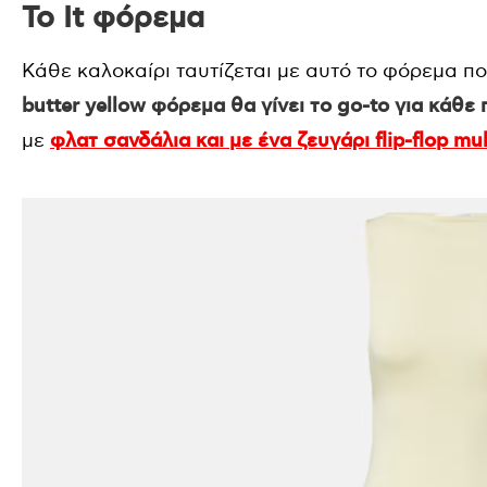
Το It φόρεμα
Κάθε καλοκαίρι ταυτίζεται με αυτό το φόρεμα π
butter yellow φόρεμα θα γίνει το go-to για κάθε
με
φλατ σανδάλια και με ένα ζευγάρι flip-flop mul