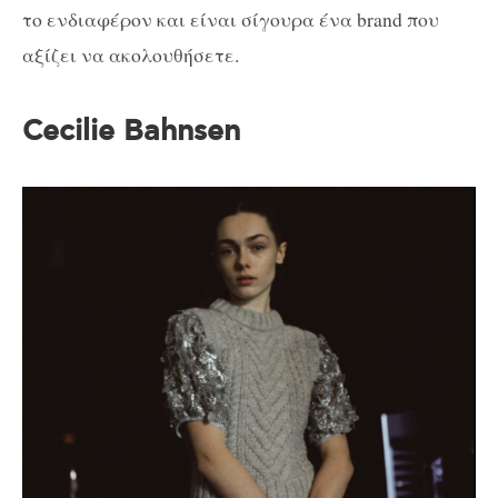
το ενδιαφέρον και είναι σίγουρα ένα brand που
αξίζει να ακολουθήσετε.
Cecilie Bahnsen