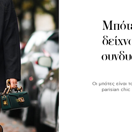
Μπότε
δείχν
συνδυ
Οι μπότες είναι 
parisian chi