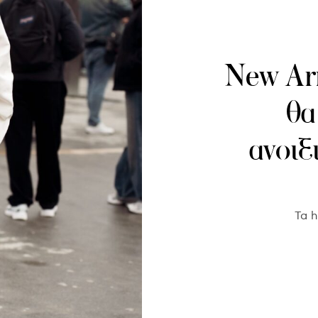
New Arr
θα
ανοιξ
Τα h