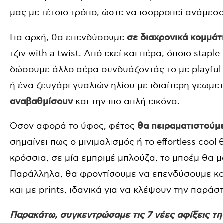
μας με τέτοιο τρόπο, ώστε να ισορροπεί ανάμεσα
Για αρχή, θα επενδύσουμε
σε διαχρονικά κομμάτ
τζιν with a twist. Από εκεί και πέρα, όποιο stap
δώσουμε άλλο αέρα συνδυάζοντάς το με playful
ή ένα ζευγάρι γυαλιών ηλίου με ιδιαίτερη γεωμε
αναβαθμίσουν
και την πιο απλή εικόνα.
Όσον αφορά το ύφος, φέτος
θα πειραματιστούμ
σημαίνει πως ο μινιμαλισμός ή το effortless coo
κρόσσια, σε μία εμπριμέ μπλούζα, το μποέμ θα μ
Παράλληλα, θα φροντίσουμε να επενδύσουμε κ
και με prints, ιδανικά για να κλέψουν την παρά
Παρακάτω, συγκεντρώσαμε τις 7 νέες αφίξεις της