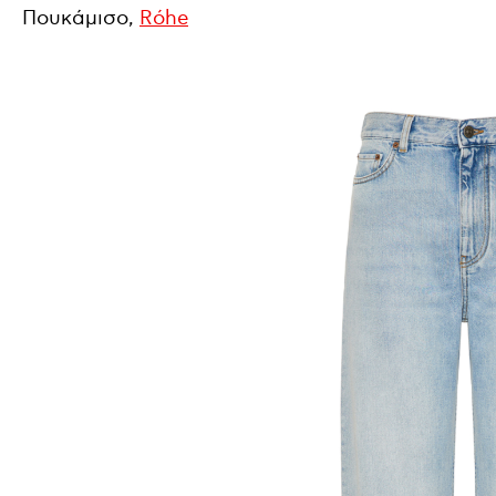
Πουκάμισο,
Róhe