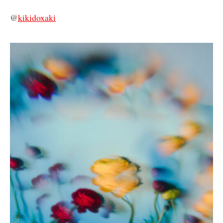
@
kikidoxaki