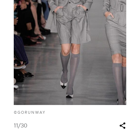
©GORUNWAY
11
/30