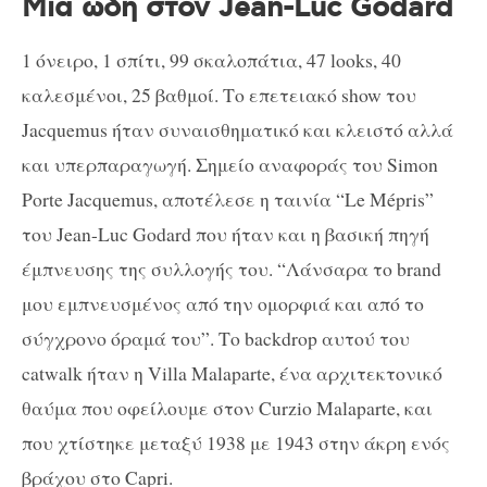
Μια ωδή στον Jean-Luc Godard
1 όνειρο, 1 σπίτι, 99 σκαλοπάτια, 47 looks, 40
καλεσμένοι, 25 βαθμοί. Το επετειακό show του
Jacquemus ήταν συναισθηματικό και κλειστό αλλά
και υπερπαραγωγή. Σημείο αναφοράς του Simon
Porte Jacquemus, αποτέλεσε η ταινία “Le Mépris”
του Jean-Luc Godard που ήταν και η βασική πηγή
έμπνευσης της συλλογής του. “Λάνσαρα το brand
μου εμπνευσμένος από την ομορφιά και από το
σύγχρονο όραμά του”. Το backdrop αυτού του
catwalk ήταν η Villa Malaparte, ένα αρχιτεκτονικό
θαύμα που οφείλουμε στον Curzio Malaparte, και
που χτίστηκε μεταξύ 1938 με 1943 στην άκρη ενός
βράχου στο Capri.