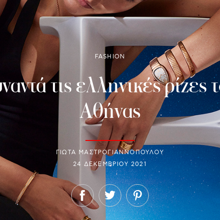
FASHION
ναντά τις ελληνικές ρίζες 
Αθήνας
ΓΙΩΤΑ ΜΑΣΤΡΟΓΙΑΝΝΟΠΟΥΛΟΥ
24 ΔΕΚΕΜΒΡΊΟΥ 2021