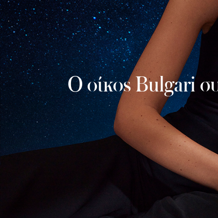
Ο οίκος Bulgari συ