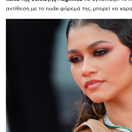
αντίθεση με το nude φόρεμά της, μπορεί να χαρακ