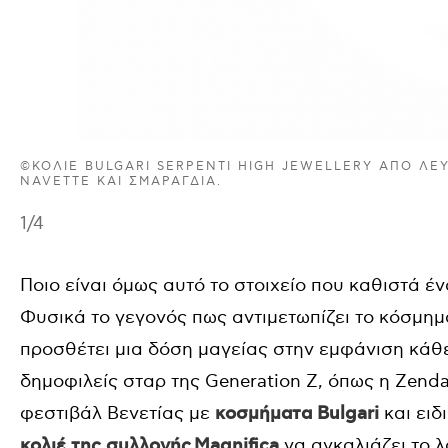
©ΚΟΛΙΈ BULGARI SERPENTI HIGH JEWELLERY ΑΠΌ ΛΕΥ
NAVETTE ΚΑΙ ΣΜΑΡΆΓΔΙΑ.
1
/4
Ποιο είναι όμως αυτό το στοιχείο που καθιστά ένα
Φυσικά το γεγονός πως αντιμετωπίζει το κόσμημ
προσθέτει μια δόση μαγείας στην εμφάνιση κάθε γ
δημοφιλείς σταρ της Generation Z, όπως η Zenda
φεστιβάλ Βενετίας με
κοσμήματα Bulgari
και ειδ
κολιέ της συλλογής
Magnifica
να αγκαλιάζει το λ