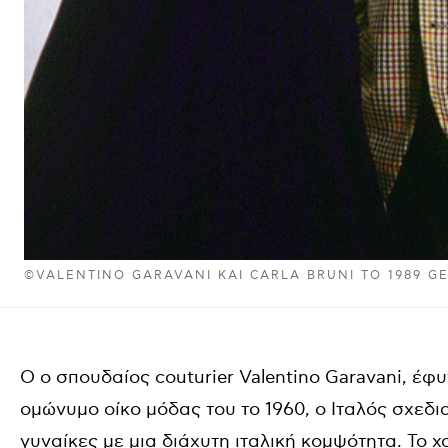
©VALENTINO GARAVANI ΚΑΙ CARLA BRUNI ΤΟ 1989 G
Ο ο σπουδαίος couturier Valentino Garavani, έφυ
ομώνυμο οίκο μόδας του το 1960, ο Ιταλός σχεδι
γυναίκες με μια διάχυτη ιταλική κομψότητα. Το χ