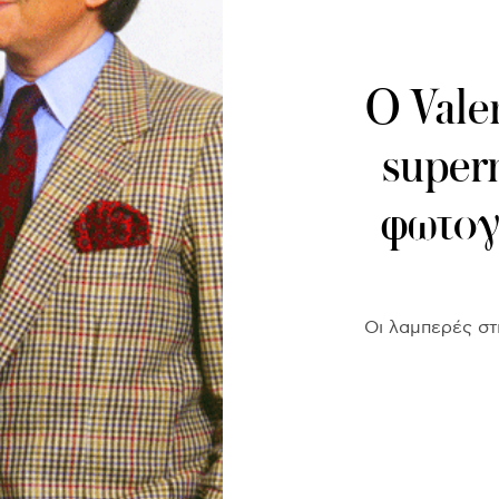
Ο Vale
super
φωτογ
Οι λαμπερές στ