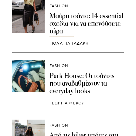
FASHION
Μαύρη τσάντα: 14 essential
σχέδια για να επενδύσετε
τώρα
ΓΙΌΛΑ ΠΑΠΑΔΆΚΗ
FASHION
Park House: Οι τσάντες
που αναβαθμίζουν τα
everyday looks
ΓΕΩΡΓΙΑ ΦΕΚΟΥ
FASHION
Από τις biker μπότες στα