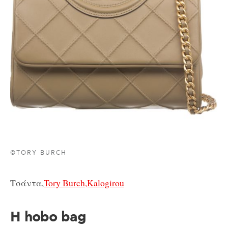
©TORY BURCH
Τσάντα,
Tory Burch,Kalogirou
Η hobo bag