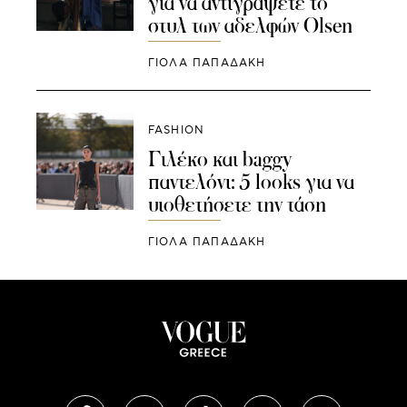
για να αντιγράψετε το
στυλ των αδελφών Olsen
ΓΙΌΛΑ ΠΑΠΑΔΆΚΗ
FASHION
Γιλέκο και baggy
παντελόνι: 5 looks για να
υιοθετήσετε την τάση
ΓΙΌΛΑ ΠΑΠΑΔΆΚΗ