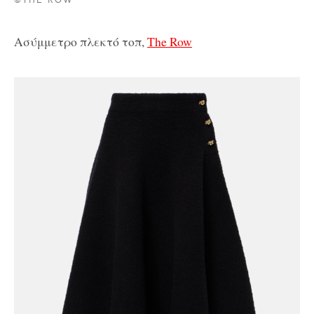
©THE ROW
Ασύμμετρο πλεκτό τοπ,
The Row