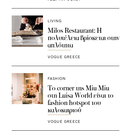
LIVING
Milos Restaurant: Η
πολυτέλεια βρίσκεται στην
απλότητα
VOGUE GREECE
FASHION
Το corner της Miu Miu
στη Luisa World είναι το
fashion hotspot του
καλοκαιριού
VOGUE GREECE