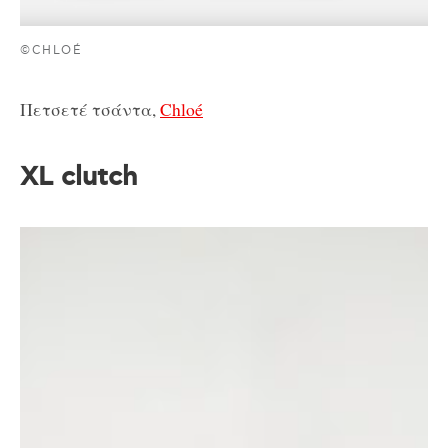
©CHLOÉ
Πετσετέ τσάντα,
Chloé
XL clutch