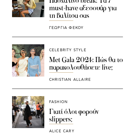
Πασχαλινό break: Τα 7
must-have αξεσουάρ για
τη βαλίτσα σας
ΓΕΩΡΓΙΑ ΦΕΚΟΥ
CELEBRITY STYLE
Met Gala 2024: Πώς θα το
παρακολουθήσετε live;
CHRISTIAN ALLAIRE
FASHION
Γιατί όλοι φορούν
slippers;
ALICE CARY