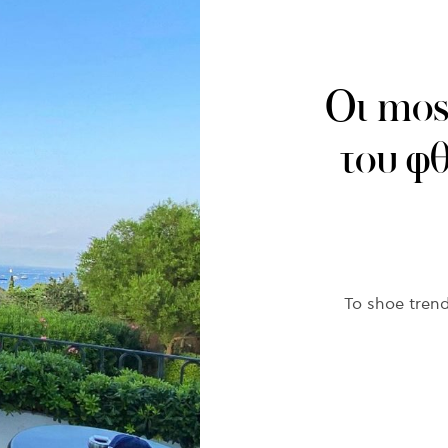
Οι mos
του φ
Το shoe trend