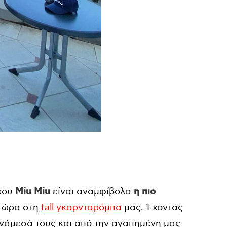
κου
Miu Miu
είναι αναμφίβολα
η πιο
τώρα στη
fall γκαρνταρόμπα
μας. Έχοντας
ανάμεσά τους και από την αγαπημένη μας