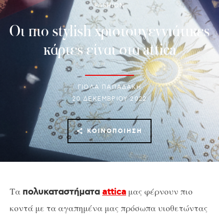
FASHION
Οι πιο stylish χριστουγεννιάτικες
κάρτες είναι στα attica
ΓΙΌΛΑ ΠΑΠΑΔΆΚΗ
20 ΔΕΚΕΜΒΡΊΟΥ 2022
ΚΟΙΝΟΠΟΊΗΣΗ
Τα
μας φέρνουν πιο
πολυκαταστήματα
attica
κοντά με τα αγαπημένα μας πρόσωπα υιοθετώντας