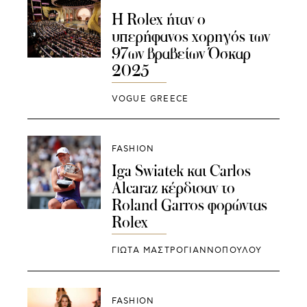
Η Rolex ήταν ο
υπερήφανος χορηγός των
97ων βραβείων Όσκαρ
2025
VOGUE GREECE
FASHION
Iga Swiatek και Carlos
Alcaraz κέρδισαν το
Roland Garros φορώντας
Rolex
ΓΙΩΤΑ ΜΑΣΤΡΟΓΙΑΝΝΟΠΟΥΛΟΥ
FASHION