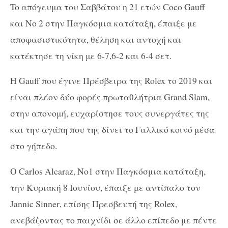
To
απόγευμα του Σαββάτου η 21 ετών
Coco Gauff
και Νο 2 στην Παγκόσμια κατάταξη, έπαιξε με
αποφασιστικότητα, θέληση και αντοχή και
κατέκτησε τη νίκη με 6-7,6-2 και 6-4 σετ.
Η
Gauff
που έγινε Πρέσβειρα της
Rolex
το 2019 και
είναι πλέον δύο φορές πρωταθλήτρια
Grand Slam
,
στην απονομή, ευχαρίστησε τους συνεργάτες της
και την αγάπη που της δίνει το Γαλλικό κοινό μέσα
στο γήπεδο.
Ο
Carlos Alcaraz, No
1 στην Παγκόσμια κατάταξη,
την Κυριακή 8 Ιουνίου, έπαιξε με αντίπαλο τον
Jannic Sinner
, επίσης Πρεσβευτή της
Rolex
,
ανεβάζοντας το παιχνίδι σε άλλο επίπεδο με πέντε