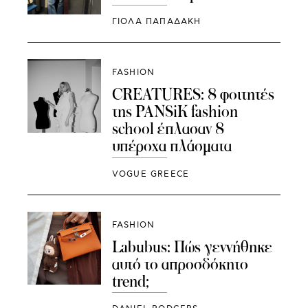
ΓΙΌΛΑ ΠΑΠΑΔΆΚΗ
FASHION
CREATURES: 8 φοιτητές
της PANSiK fashion
school έπλασαν 8
υπέροχα πλάσματα
VOGUE GREECE
FASHION
Labubus: Πώς γεννήθηκε
αυτό το απροσδόκητο
trend;