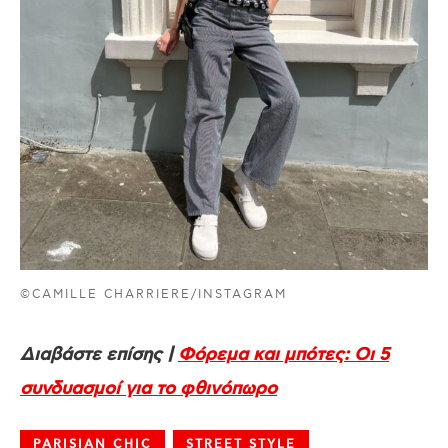
©CAMILLE CHARRIERE/INSTAGRAM
Διαβάστε επίσης |
Φόρεμα και μπότες: Οι 5
συνδυασμοί για το φθινόπωρο
PARISIAN CHIC
STREET STYLE