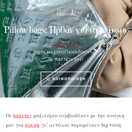
FASHION
Pillow bags: Ήρθαν για να μείνουν
ΓΙΩΤΑ ΜΑΣΤΡΟΓΙΑΝΝΟΠΟΥΛΟΥ
10 ΜΑΡΤΊΟΥ 2021
ΚΟΙΝΟΠΟΊΗΣΗ
Οι
τσάντες
μαξιλάρια συμβαδίζουν με την ανάγκη
μας για
άνεση
, γι’ αυτό και παραμένουν big τάση