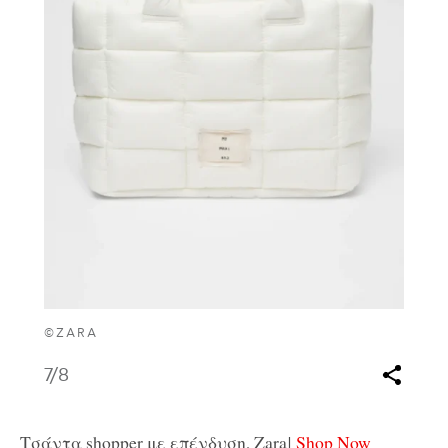
©ZARA
7
/8
Τσάντα shopper με επένδυση, Zara
|
Shop Now