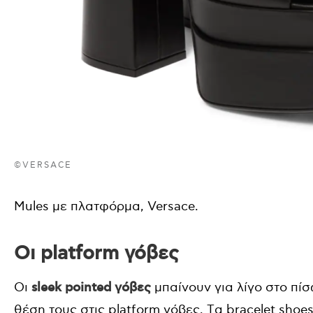
©VERSACE
Mules με πλατφόρμα, Versace.
Οι platform γόβες
Οι
sleek pointed γόβες
μπαίνουν για λίγο στο πί
θέση τους στις platform γόβες. Tα bracelet shoes