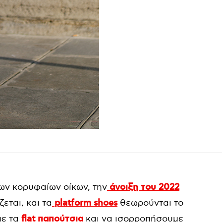
ων κορυφαίων οίκων, την
άνοιξη του 2022
εται, και τα
platform shoes
θεωρούνται το
με τα
flat παπούτσια
και να ισορροπήσουμε