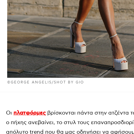
©GEORGE ANGELIS/SHOT BY GIO
Οι
πλατφόρμες
βρίσκονται πάντα στην ατζέντα τ
ο πήχης ανεβαίνει, το στυλ τους επαναπροσδιορίζ
απόλυτο trend που θα μας οδηγήσει να αφήσου