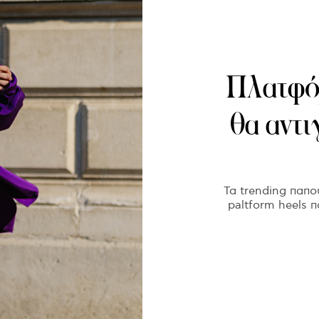
Πλατφόρ
θα αντ
Τα trending παπού
paltform heels 