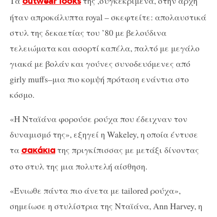
Τα
της ,συγκεκριμένα, στην αρχή
outwear looks
ήταν απροκάλυπτα royal – σκεφτείτε: απολαυστικά
στυλ της δεκαετίας του ’80 με βελούδινα
τελειώματα και ασορτί καπέλα, παλτό με μεγάλο
γιακά με βολάν και γούνες συνοδευόμενες από
girly muffs–μια πιο κομψή πρόταση ενάντια στο
κόσμο.
«Η Νταϊάνα φορούσε ρούχα που έδειχναν τον
δυναμισμό της», εξηγεί η Wakeley, η οποία έντυσε
τα
της πριγκίπισσας με μετάξι δίνοντας
σακάκια
στο στυλ της μια πολυτελή αίσθηση.
«Ένιωθε πάντα πιο άνετα με tailored ρούχα»,
σημείωσε η στυλίστρια της Νταϊάνα, Ann Harvey, η