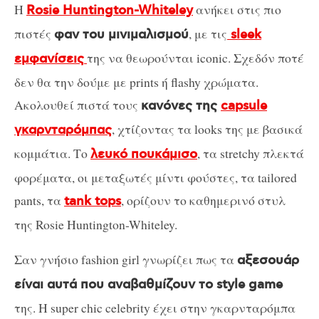
Η
ανήκει στις πιο
Rosie Huntington-Whiteley
πιστές
, με τις
φαν του μινιμαλισμού
sleek
της να θεωρούνται iconic. Σχεδόν ποτέ
εμφανίσεις
δεν θα την δούμε με prints ή flashy χρώματα.
Ακολουθεί πιστά τους
κανόνες της
capsule
, χτίζοντας τα looks της με βασικά
γκαρνταρόμπας
κομμάτια. Το
, τα stretchy πλεκτά
λευκό πουκάμισο
φορέματα, οι μεταξωτές μίντι φούστες, τα tailored
pants, τα
, ορίζουν το καθημερινό στυλ
tank tops
της Rosie Huntington-Whiteley.
Σαν γνήσιο fashion girl γνωρίζει πως τα
αξεσουάρ
είναι αυτά που αναβαθμίζουν το style game
της. Η super chic celebrity έχει στην γκαρνταρόμπα