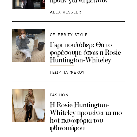
ALEX KESSLER
CELEBRITY STYLE
Γκρι πουλόβερ: Θα το
φορέσουμε όπως η Rosie
Huntington-Whiteley
ΓΕΩΡΓΙΑ ΦΕΚΟΥ
FASHION
Η Rosie Huntington-
Whiteley προτείνει τα πιο
hot πανωφόρια του
φθινοπώρου