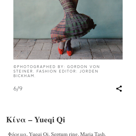
©PHOTOGRAPHED BY: GORDON VON
STEINER. FASHION EDITOR: JORDEN
BICKHAM.
6
/9
Κίνα – Yueqi Qi
Φόρεμα, Yueqi Qi. Septum ring, Maria Tash.