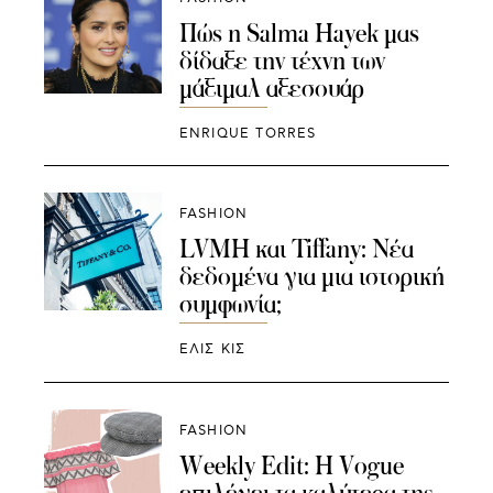
Πώς η Salma Hayek μας
δίδαξε την τέχνη των
μάξιμαλ αξεσουάρ
ENRIQUE TORRES
FASHION
LVMH και Tiffany: Νέα
δεδομένα για μια ιστορική
συμφωνία;
ΕΛΙΣ ΚΙΣ
FASHION
Weekly Edit: H Vogue
επιλέγει τα καλύτερα της