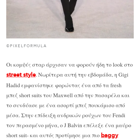
©PIXELFORMULA
Οι κομψές σταρ άρχισαν να φορούν ήδη το look στο
. Νωρίτερα αυτή την εβδομάδα, η Gigi
street style
Hadid εμφανίστηκε φορώντας ένα από τα fresh
μπεζ short suits του Maxwell από την πασαρέλα και
το συνδύασε με ένα ασορτί μπεζ πουκάμισο από
μέσα. Στην επίδειξη ανδρικών ρούχων του Fendi
τον περασμένο μήνα, ο J Balvin επέλεξε ένα μαύρο
short suit- και αυτός προτίμησε μια πιο
baggy