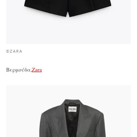
©ZARA
Βερμούδα,
Zara