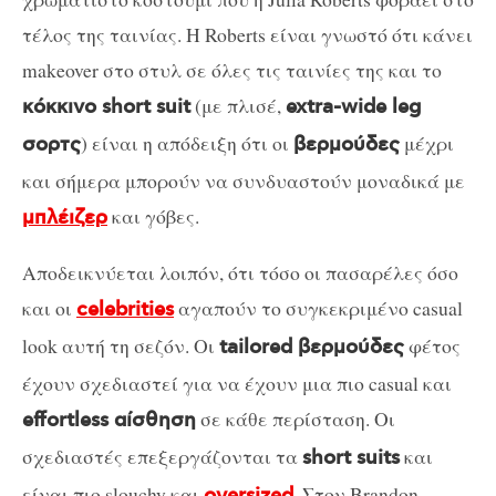
τέλος της ταινίας. Η Roberts είναι γνωστό ότι κάνει
makeover στο στυλ σε όλες τις ταινίες της και το
(με πλισέ,
κόκκινο short suit
extra-wide leg
) είναι η απόδειξη ότι οι
μέχρι
σορτς
βερμούδες
και σήμερα μπορούν να συνδυαστούν μοναδικά με
και γόβες.
μπλέιζερ
Αποδεικνύεται λοιπόν, ότι τόσο οι πασαρέλες όσο
και οι
αγαπούν το συγκεκριμένο casual
celebrities
look αυτή τη σεζόν. Οι
φέτος
tailored βερμούδες
έχουν σχεδιαστεί για να έχουν μια πιο casual και
σε κάθε περίσταση. Οι
effortless αίσθηση
σχεδιαστές επεξεργάζονται τα
και
short suits
είναι πιο slouchy και
. Στον Brandon