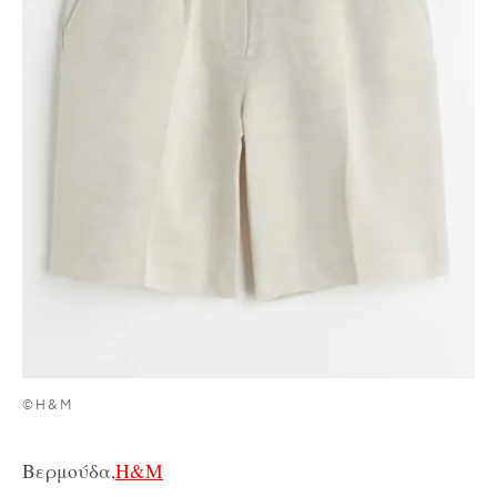
©Η&Μ
Βερμούδα,
H&M