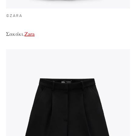
©ZARA
Σακάκι,
Zara