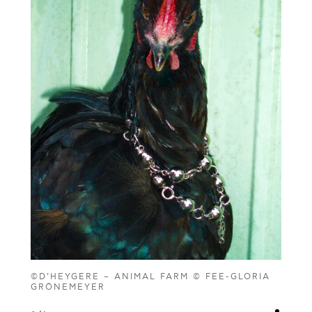
©D’HEYGERE – ANIMAL FARM © FEE-GLORIA
GRÖNEMEYER