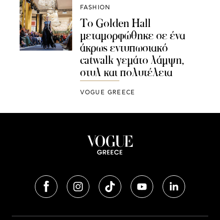
FASHION
Τo Golden Hall
μεταμορφώθηκε σε ένα
άκρως εντυπωσιακό
catwalk γεμάτο λάμψη,
στυλ και πολυτέλεια
VOGUE GREECE