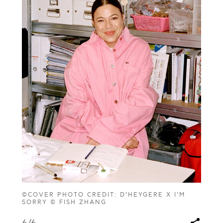
©COVER PHOTO CREDIT: D’HEYGERE X I’M
SORRY © FISH ZHANG