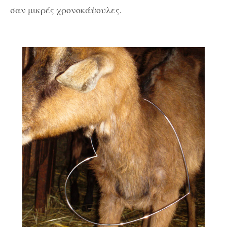
σαν μικρές χρονοκάψουλες.