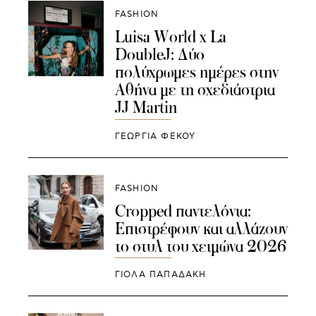
FASHION
Luisa World x La
DoubleJ: Δύο
πολύχρωμες ημέρες στην
Αθήνα με τη σχεδιάστρια
JJ Martin
ΓΕΩΡΓΙΑ ΦΕΚΟΥ
FASHION
Cropped παντελόνια:
Επιστρέφουν και αλλάζουν
το στυλ του χειμώνα 2026
ΓΙΌΛΑ ΠΑΠΑΔΆΚΗ